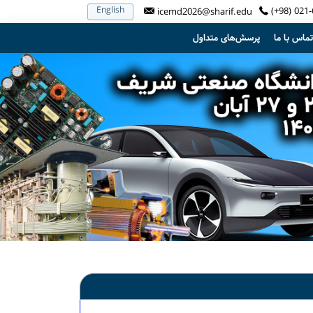
English
(+98) 021
icemd2026@sharif.edu
تماس با ما
پرسش‌های متداول