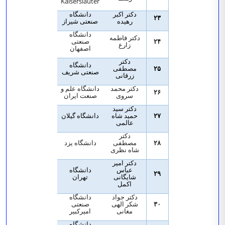
Kaiserslauter
دکتر اکبر
دانشگاه
۲۳
رهیده
صنعتی شیراز
دانشگاه
دکتر فاطمه
۲۴
صنعتی
زارع
اصفهان
دکتر
دانشگاه
۲۵
مصطفی
صنعتی شریف
زرقانی
دکتر محمد
دانشگاه علم و
۲۶
سروی
صنعت ایران
دکتر سید
۲۷
حمید شاه
دانشگاه گیلان
عالمی
دکتر
۲۸
مصطفی
دانشگاه یزد
شاه نظری
دکتر امیر
عباس
دانشگاه
۲۹
شایگانی
تهران
اکمل
دکتر جواد
دانشگاه
۳۰
شکر الهی
صنعتی
مغانی
امیرکبیر
دانشگاه