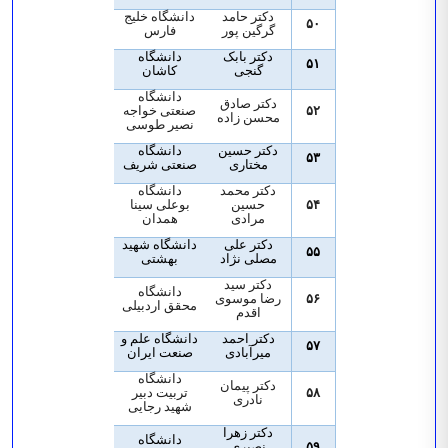
دکتر حامد
دانشگاه خلیج
۵۰
گرگین پور
فارس
دکتر بابک
دانشگاه
۵۱
گنجی
کاشان
دانشگاه
دکتر صادق
۵۲
صنعتی خواجه
محسن زاده
نصیر طوسی
دکتر حسین
دانشگاه
۵۳
مختاری
صنعتی شریف
دکتر محمد
دانشگاه
۵۴
حسین
بوعلی سینا
مرادی
همدان
دکتر علی
دانشگاه شهید
۵۵
مصلی نژاد
بهشتی
دکتر سید
دانشگاه
۵۶
رضا موسوی
محقق اردبیلی
اقدم
دکتر احمد
دانشگاه علم و
۵۷
میرآبادی
صنعت ایران
دانشگاه
دکتر پیمان
۵۸
تربیت دبیر
نادری
شهید رجایی
دکتر زهرا
دانشگاه
۵۹
نصیری