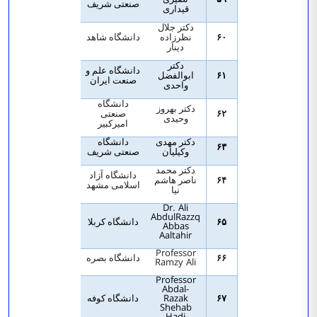
صنعتی شریف
قیداری
دکتر جلال
۶۰
نظرزاده
دانشگاه شاهد
دینار
دکتر
دانشگاه علم و
۶۱
ابوالفضل
صنعت ایران
واحدی
دانشگاه
دکتر بهروز
۶۲
صنعتی
وحیدی
امیرکبیر
دکتر مهدی
دانشگاه
۶۳
وکیلیان
صنعتی شریف
دکتر محمد
دانشگاه آزاد
۶۴
ناصر هاشم
اسلامی مشهد
نیا
Dr. Ali
AbdulRazzq
۶۵
دانشگاه کربلا
Abbas
Aaltahir
Professor
۶۶
دانشگاه بصره
Ramzy Ali
Professor
Abdal-
Razak
۶۷
دانشگاه کوفه
Shehab
Hadi