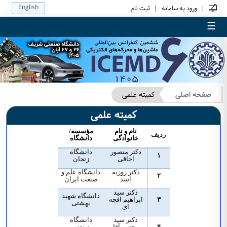
English
|
|
ورود به سامانه
ثبت نام
☰
صفحه اصلی
کمیته علمی
کمیته علمی
نام و نام
مؤسسه/
ردیف
خانوادگی
دانشگاه
دکتر منصور
دانشگاه
۱
اجاقی
زنجان
دکتر روزبه
دانشگاه علم و
۲
اسد
صنعت ایران
دکتر سید
دانشگاه شهید
۳
ابراهیم افجه
بهشتی
ای
دکتر سید
دانشگاه
۴
مجتبی آقا
صنعتی