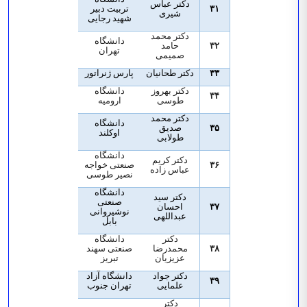
دکتر عباس
۳۱
تربیت دبیر
شیری
شهید رجایی
دکتر محمد
دانشگاه
۳۲
حامد
تهران
صمیمی
۳۳
دکتر طحانیان
پارس ژنراتور
دکتر بهروز
دانشگاه
۳۴
طوسی
ارومیه
دکتر محمد
دانشگاه
۳۵
صدیق
اوکلند
طولابی
دانشگاه
دکتر کریم
۳۶
صنعتی خواجه
عباس زاده
نصیر طوسی
دانشگاه
دکتر سید
صنعتی
۳۷
احسان
نوشیروانی
عبداللهی
بابل
دکتر
دانشگاه
۳۸
محمدرضا
صنعتی سهند
عزیزیان
تبریز
دکتر جواد
دانشگاه آزاد
۳۹
علمایی
تهران جنوب
دکتر