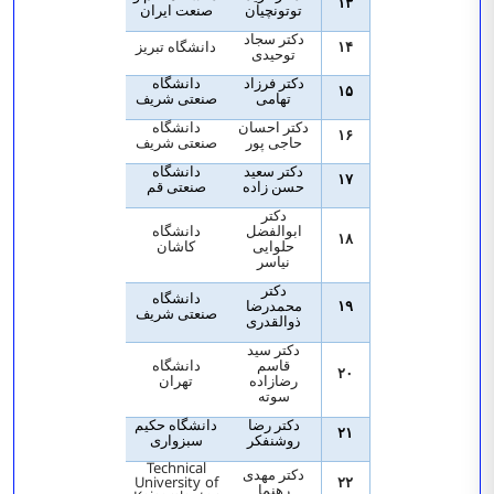
۱۳
توتونچیان
صنعت ایران
دکتر سجاد
۱۴
دانشگاه تبریز
توحیدی
دکتر فرزاد
دانشگاه
۱۵
تهامی
صنعتی شریف
دکتر احسان
دانشگاه
۱۶
حاجی پور
صنعتی شریف
دکتر سعید
دانشگاه
۱۷
حسن زاده
صنعتی قم
دکتر
ابوالفضل
دانشگاه
۱۸
حلوایی
کاشان
نیاسر
دکتر
دانشگاه
۱۹
محمدرضا
صنعتی شریف
ذوالقدری
دکتر سید
قاسم
دانشگاه
۲۰
رضازاده
تهران
سوته
دکتر رضا
دانشگاه حکیم
۲۱
روشنفکر
سبزواری
Technical
دکتر مهدی
University of
۲۲
رهنما