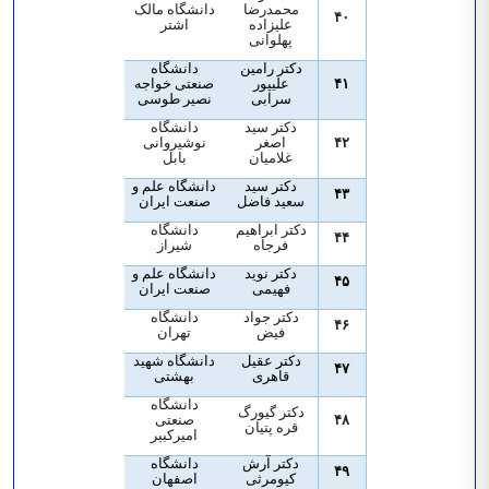
محمدرضا
دانشگاه مالک
۴۰
علیزاده
اشتر
پهلوانی
دکتر رامین
دانشگاه
۴۱
علیپور
صنعتی خواجه
سرابی
نصیر طوسی
دکتر سید
دانشگاه
۴۲
اصغر
نوشیروانی
غلامیان
بابل
دکتر سید
دانشگاه علم و
۴۳
سعید فاضل
صنعت ایران
دکتر ابراهیم
دانشگاه
۴۴
فرجاه
شیراز
دکتر نوید
دانشگاه علم و
۴۵
فهیمی
صنعت ایران
دکتر جواد
دانشگاه
۴۶
فیض
تهران
دکتر عقیل
دانشگاه شهید
۴۷
قاهری
بهشتی
دانشگاه
دکتر گیورگ
۴۸
صنعتی
قره پتیان
امیرکبیر
دکتر آرش
دانشگاه
۴۹
کیومرثی
اصفهان