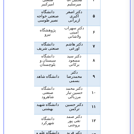
میرسلیم
امیرکبیر
دکتر اصغر
دانشگاه
۵
اکبری
صنعتی خواجه
ازیرانی
نصیر طوسی
دکتر سهراب
پژوهشگاه
۶
امینی
نیرو
ولاشانی
دکتر هاشم
دانشگاه
۷
اورعی
صنعتی شریف
دکتر سید
دانشگاه
۸
مسعود
سیستان و
برکاتی
بلوچستان
دکتر
۹
محمدرضا
دانشگاه شاهد
بسمی
دکتر محمد
دانشگاه
۱۰
حسین تبار
صنعتی
مرزبالی
شاهرود
دکتر حسین
دانشگاه شهید
۱۱
ترکمن
بهشتی
دکتر صمد
دانشگاه
۱۲
تقی پور
شهرکرد
بروجنی
دکتر فرید
دانشگاه علم و